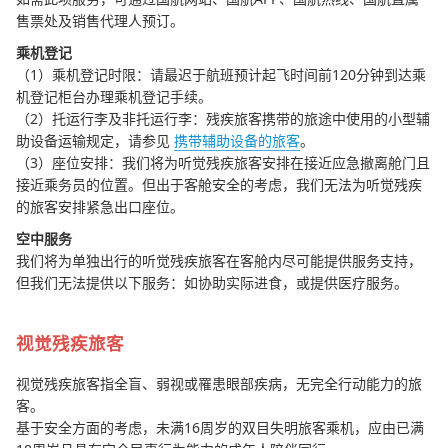
售票处及销售代理人预订。
乘机登记
（1）乘机登记时限：请最迟于航班预计起飞时间前120分钟到达乘
孕产妇
机登记柜台办理乘机登记手续。
（2）托运行李及非托运行李：残疾旅客携带的旅途中使用的小型辅
助设备运输规定，请参见
携带辅助设备的旅客
。
（3）座位安排：我们将为听觉残疾旅客安排在接近应急撤离舱门且
接近乘务员的位置。但出于客舱安全的考虑，我们无法为听觉残疾
的旅客安排紧急出口座位。
空中服务
我们将为单独出行的听觉残疾旅客在客舱内尽可能提供服务支持，
残疾人旅客
但我们无法提供以下服务：如协助实际进食，或提供医疗服务。
视觉残疾旅客
视觉残疾旅客指全盲、弱视或罹患眼部疾病，无完全行动能力的旅
客。
基于安全方面的考虑，未满16周岁的双目失明旅客乘机，应由已满
其他特殊需求的旅客